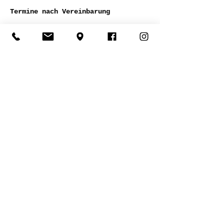
Termine nach Vereinbarung
Schau vorbei
Sarah
Von
der Geest
Richard-Schirrmannstr.11